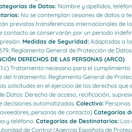
ategorías de Datos:
Nombre y apellidos, teléfon
tarios:
No se contemplan cesiones de datos a te
án previstas transferencias internacionales de l
 contacto se conservarán por un periodo indefini
upresión.
Medidas de Seguridad:
Adaptadas a las
79, Reglamento General de Protección de Datos
NCIÓN DERECHOS DE LAS PERSONAS (ARCO)
1.c) Tratamiento necesario para el cumplimiento 
le del tratamiento. Reglamento General de Prote
as solicitudes en el ejercicio de los derechos qu
e Datos: Derecho de acceso, recificación, supresió
de decisiones automatizadas.
Colectivo:
Personas f
proveedores, personas de contacto)
Categorías d
rma y teléfono.
Categorías de Destinatarios:
Los 
utoridad de Control (Agencia Española de Protec