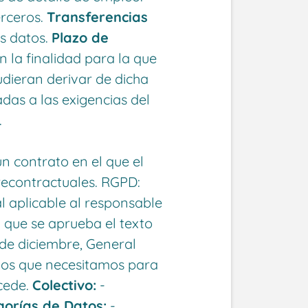
erceros.
Transferencias
os datos.
Plazo de
 la finalidad para la que
udieran derivar de dicha
as a las exigencias del
.
n contrato en el que el
precontractuales. RGPD:
l aplicable al responsable
l que se aprueba el texto
 de diciembre, General
cios que necesitamos para
ocede.
Colectivo:
-
orías de Datos:
-