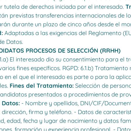
r tutela de derechos iniciada por el interesado.
T
án previstas transferencias internacionales de l
rán durante un plazo de cinco años desde el mome
:
Adaptadas a las exigencias del Reglamento (E
de Datos.
DIDATOS PROCESOS DE SELECCIÓN (RRHH)
.a) El interesado dio su consentimiento para el t
arios fines específicos. RGPD: 6.1.b) Tratamiento
 en el que el interesado es parte o para la aplic
les.
Fines del Tratamiento:
Selección de persona
andidatos presentados a procedimientos de prov
 Datos:
- Nombre y apellidos, DNI/CIF/Documento
 dirección, firma y teléfono. - Datos de caracterís
dad, edad, fecha y lugar de nacimiento y datos fam
iones, formación y experiencia profesional. - Dat