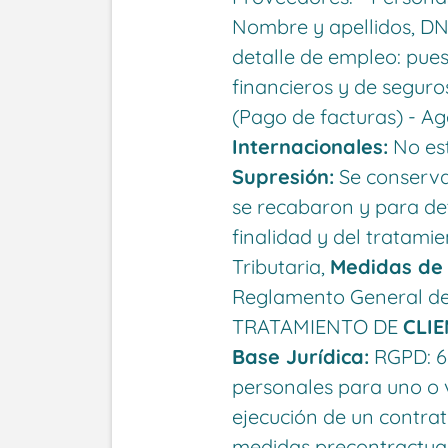
Nombre y apellidos, DNI
detalle de empleo: pue
financieros y de seguro
(Pago de facturas) - Ag
Internacionales:
No est
Supresión:
Se conservar
se recabaron y para det
finalidad y del tratami
Tributaria,
Medidas de
Reglamento General de
TRATAMIENTO DE
CLI
Base Jurídica:
RGPD: 6.
personales para uno o v
ejecución de un contrato
medidas precontractual