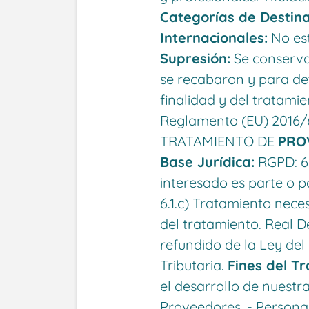
Categorías de Destina
Internacionales:
No est
Supresión:
Se conservar
se recabaron y para det
finalidad y del tratamie
Reglamento (EU) 2016/6
TRATAMIENTO DE
PRO
Base Jurídica:
RGPD: 6.
interesado es parte o p
6.1.c) Tratamiento nece
del tratamiento. Real D
refundido de la Ley del
Tributaria.
Fines del T
el desarrollo de nuestra
Proveedores. - Persona