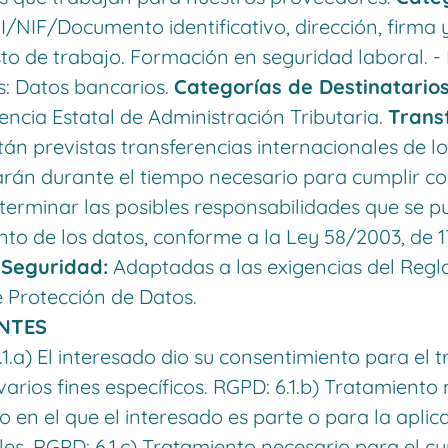
/NIF/Documento identificativo, dirección, firma y
sto de trabajo. Formación en seguridad laboral. 
s: Datos bancarios.
Categorías de Destinatarios
encia Estatal de Administración Tributaria.
Trans
án previstas transferencias internacionales de l
án durante el tiempo necesario para cumplir con
erminar las posibles responsabilidades que se p
ento de los datos, conforme a la Ley 58/2003, de 
 Seguridad:
Adaptadas a las exigencias del Regl
 Protección de Datos.
ENTES
1.a) El interesado dio su consentimiento para el 
arios fines específicos. RGPD: 6.1.b) Tratamiento
 en el que el interesado es parte o para la aplic
es. RGPD: 6.1.c) Tratamiento necesario para el c