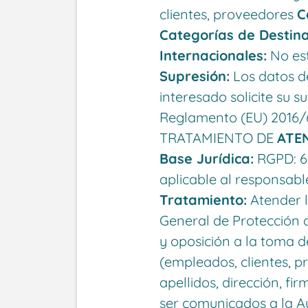
clientes, proveedores
C
Categorías de Destina
Internacionales:
No est
Supresión:
Los datos de
interesado solicite su s
Reglamento (EU) 2016/6
TRATAMIENTO DE
ATE
Base Jurídica:
RGPD: 6.
aplicable al responsab
Tratamiento:
Atender l
General de Protección d
y oposición a la toma 
(empleados, clientes, 
apellidos, dirección, fi
ser comunicados a la A