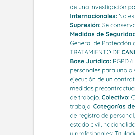
de una investigación po
Internacionales:
No est
Supresión:
Se conserva
Medidas de Seguridad
General de Protección 
TRATAMIENTO DE
CAN
Base Jurídica:
RGPD 6.1
personales para uno o v
ejecución de un contrato
medidas precontractua
de trabajo.
Colectivo:
C
trabajo.
Categorías de
de registro de personal,
estado civil, nacionali
y profesionales: Titulac