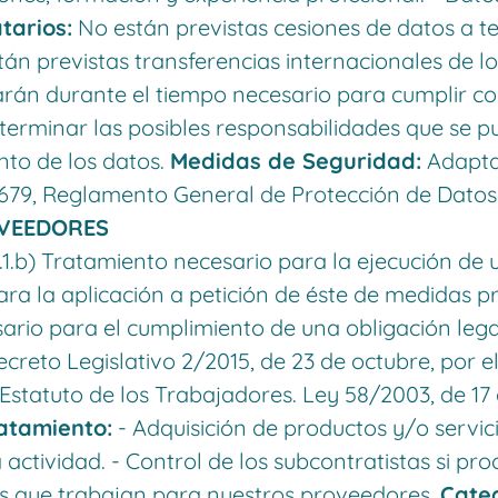
tarios:
No están previstas cesiones de datos a t
án previstas transferencias internacionales de l
án durante el tiempo necesario para cumplir con
erminar las posibles responsabilidades que se p
nto de los datos.
Medidas de Seguridad:
Adaptad
79, Reglamento General de Protección de Datos
VEEDORES
1.b) Tratamiento necesario para la ejecución de u
ara la aplicación a petición de éste de medidas 
sario para el cumplimiento de una obligación lega
ecreto Legislativo 2/2015, de 23 de octubre, por e
 Estatuto de los Trabajadores. Ley 58/2003, de 17
ratamiento:
- Adquisición de productos y/o servi
 actividad. - Control de los subcontratistas si pr
s que trabajan para nuestros proveedores.
Categ