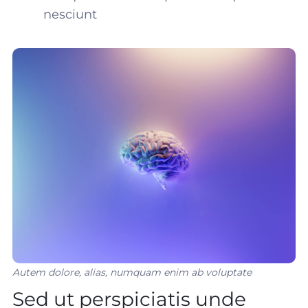
nesciunt
Autem dolore, alias, numquam enim ab voluptate
Sed ut perspiciatis unde